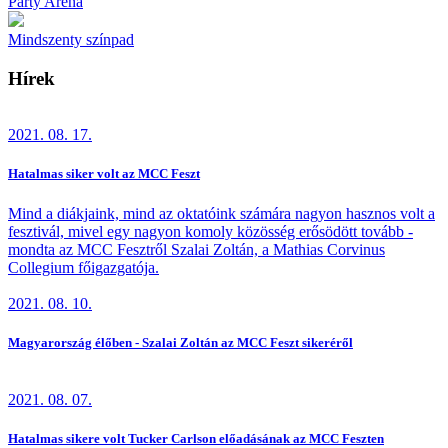
Party Aréna
Mindszenty színpad
Hírek
2021. 08. 17.
Hatalmas siker volt az MCC Feszt
Mind a diákjaink, mind az oktatóink számára nagyon hasznos volt a
fesztivál, mivel egy nagyon komoly közösség erősödött tovább -
mondta az MCC Fesztről Szalai Zoltán, a Mathias Corvinus
Collegium főigazgatója.
2021. 08. 10.
Magyarország élőben - Szalai Zoltán az MCC Feszt sikeréről
2021. 08. 07.
Hatalmas sikere volt Tucker Carlson előadásának az MCC Feszten