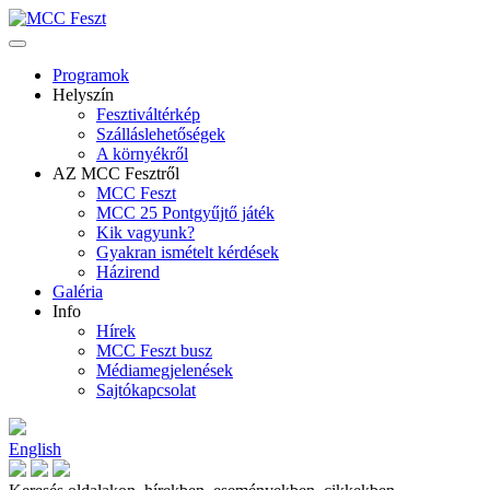
Programok
Helyszín
Fesztiváltérkép
Szálláslehetőségek
A környékről
AZ MCC Fesztről
MCC Feszt
MCC 25 Pontgyűjtő játék
Kik vagyunk?
Gyakran ismételt kérdések
Házirend
Galéria
Info
Hírek
MCC Feszt busz
Médiamegjelenések
Sajtókapcsolat
English