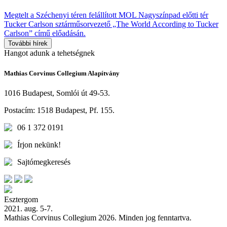
Megtelt a Széchenyi téren felállított MOL Nagyszínpad előtti tér
Tucker Carlson sztárműsorvezető „The World According to Tucker
Carlson” című előadásán.
További hírek
Hangot
adunk a
tehetségnek
Mathias Corvinus Collegium Alapítvány
1016 Budapest, Somlói út 49-53.
Postacím: 1518 Budapest, Pf. 155.
06 1 372 0191
Írjon nekünk!
Sajtómegkeresés
Esztergom
2021. aug. 5-7.
Mathias Corvinus Collegium 2026. Minden jog fenntartva.