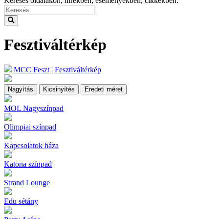
Keresés oldalakon, hírekben, eseményekben, cikkekben.
Fesztiváltérkép
MCC Feszt
|
Fesztiváltérkép
Nagyítás
Kicsinyítés
Eredeti méret
MOL Nagyszínpad
Olimpiai színpad
Kapcsolatok háza
Katona színpad
Strand Lounge
Edu sétány