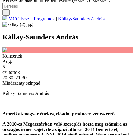
Keresés oldalakon, hírekben, eseményekben, cikkekben.
MCC Feszt
|
Programok
|
Kállay-Saunders András
Kállay-Saunders András
Koncertek
Aug.
5.
csütörtök
20:30–21:30
Mindszenty színpad
Kállay-Saunders András
Amerikai-magyar énekes, előadó, producer, zeneszerző.
A 2010-es Megasztárban való szereplés hozta meg számára az
országos ismertséget, de az igazi áttörést 2014-ben érte el,
amikor megnyerte A DAL 2014 című műsort. Magyarországot