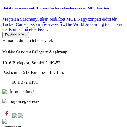
Hatalmas sikere volt Tucker Carlson előadásának az MCC Feszten
Megtelt a Széchenyi téren felállított MOL Nagyszínpad előtti tér
Tucker Carlson sztárműsorvezető „The World According to Tucker
Carlson” című előadásán.
További hírek
Hangot
adunk a
tehetségnek
Mathias Corvinus Collegium Alapítvány
1016 Budapest, Somlói út 49-53.
Postacím: 1518 Budapest, Pf. 155.
06 1 372 0191
Írjon nekünk!
Sajtómegkeresés