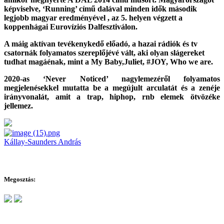
képviselve, ‘Running’ című dalával minden idők második
legjobb magyar eredményével , az 5. helyen végzett a
koppenhágai Eurovíziós Dalfesztiválon.
A máig aktívan tevékenykedő előadó, a hazai rádiók és tv
csatornák folyamatos szereplőjévé vált, aki olyan slágereket
tudhat magáénak, mint a My Baby,Juliet, #JOY, Who we are.
2020-as ‘Never Noticed’ nagylemezéről folyamatos
megjelenésekkel mutatta be a megújult arculatát és a zenéje
irányvonalát, amit a trap, hiphop, rnb elemek ötvözéke
jellemez.
Kállay-Saunders András
Megosztás: