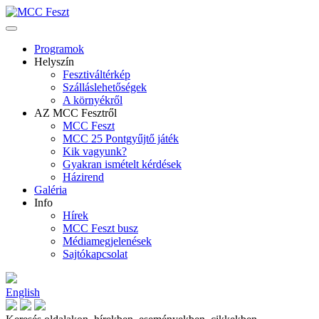
Programok
Helyszín
Fesztiváltérkép
Szálláslehetőségek
A környékről
AZ MCC Fesztről
MCC Feszt
MCC 25 Pontgyűjtő játék
Kik vagyunk?
Gyakran ismételt kérdések
Házirend
Galéria
Info
Hírek
MCC Feszt busz
Médiamegjelenések
Sajtókapcsolat
English