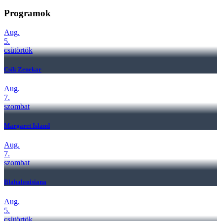
Programok
Aug.
5.
csütörtök
Csík Zenekar
Aug.
7.
szombat
Margaret Island
Aug.
7.
szombat
Blahalouisiana
Aug.
5.
csütörtök