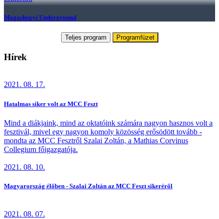
Magashegyi Underground
Teljes program
Programfüzet
Hírek
2021. 08. 17.
Hatalmas siker volt az MCC Feszt
Mind a diákjaink, mind az oktatóink számára nagyon hasznos volt a
fesztivál, mivel egy nagyon komoly közösség erősödött tovább -
mondta az MCC Fesztről Szalai Zoltán, a Mathias Corvinus
Collegium főigazgatója.
2021. 08. 10.
Magyarország élőben - Szalai Zoltán az MCC Feszt sikeréről
2021. 08. 07.