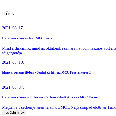
Hírek
2021. 08. 17.
Hatalmas siker volt az MCC Feszt
Mind a diákjaink, mind az oktatóink számára nagyon hasznos volt a 
főigazgatója.
2021. 08. 10.
Magyarország élőben - Szalai Zoltán az MCC Feszt sikeréről
2021. 08. 07.
Hatalmas sikere volt Tucker Carlson előadásának az MCC Feszten
Megtelt a Széchenyi téren felállított MOL Nagyszínpad előtti tér Tu
További hírek