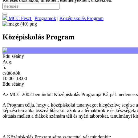
Keresés oldalakon, hírekben, eseményekben, cikkekben.
MCC Feszt
|
Programok
|
Középiskolás Program
Középiskolás Program
Edu sétány
Aug.
5.
csütörtök
10:00–18:00
Edu sétány
Az MCC 2002-ben indult Középiskolás Programja Kárpát-medence-szert
A Program célja, hogy a középiskolai tananyagot kiegészítve segítse a 
képzési tematika összeállításakor azokra a témakörökre és készségekr
oktatás mellett a diákok számára téli és nyári táborokat, tanulmányi
A Középiskolás Program sátra szeretettel vár mindenkit: