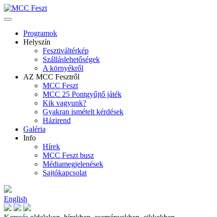
Programok
Helyszín
Fesztiváltérkép
Szálláslehetőségek
A környékről
AZ MCC Fesztről
MCC Feszt
MCC 25 Pontgyűjtő játék
Kik vagyunk?
Gyakran ismételt kérdések
Házirend
Galéria
Info
Hírek
MCC Feszt busz
Médiamegjelenések
Sajtókapcsolat
English