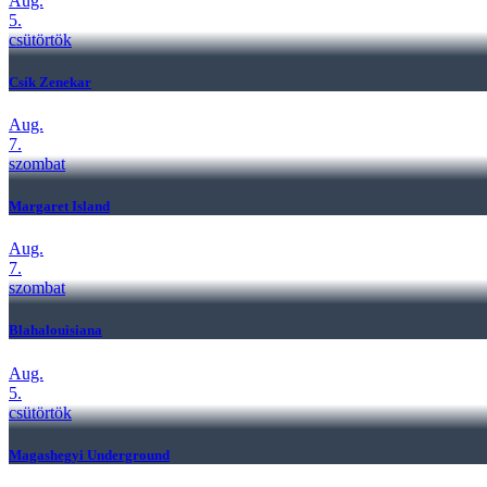
Aug.
5.
csütörtök
Csík Zenekar
Aug.
7.
szombat
Margaret Island
Aug.
7.
szombat
Blahalouisiana
Aug.
5.
csütörtök
Magashegyi Underground