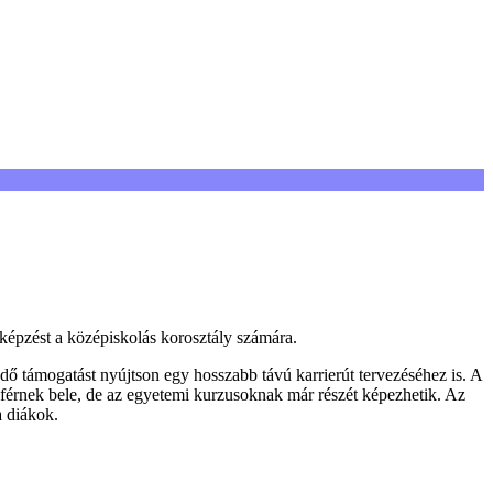
épzést a középiskolás korosztály számára.
ezdő támogatást nyújtson egy hosszabb távú karrierút tervezéséhez is. A
 férnek bele, de az egyetemi kurzusoknak már részét képezhetik. Az
a diákok.