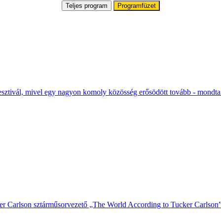
Teljes program
Programfüzet
fesztivál, mivel egy nagyon komoly közösség erősödött tovább - mondt
cker Carlson sztárműsorvezető „The World According to Tucker Carlson