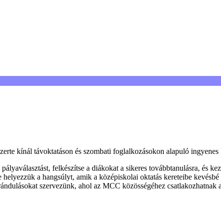
e kínál távoktatáson és szombati foglalkozásokon alapuló ingyenes k
pályaválasztást, felkészítse a diákokat a sikeres továbbtanulásra, és k
e helyezzük a hangsúlyt, amik a középiskolai oktatás kereteibe kevésbé
 kirándulásokat szervezünk, ahol az MCC közösségéhez csatlakozhatnak 