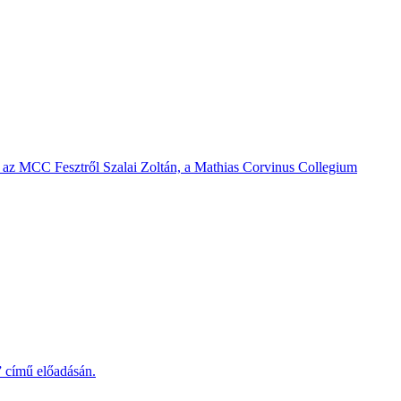
a az MCC Fesztről Szalai Zoltán, a Mathias Corvinus Collegium
” című előadásán.