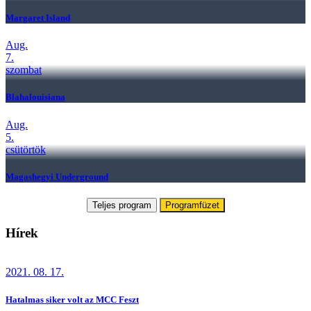
Margaret Island
Aug.
7.
szombat
Blahalouisiana
Aug.
5.
csütörtök
Magashegyi Underground
Teljes program
Programfüzet
Hírek
2021. 08. 17.
Hatalmas siker volt az MCC Feszt