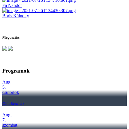
Fa Nándor
Boris Kálnoky
Megosztás:
Programok
Aug.
5.
csütörtök
Csík Zenekar
Aug.
7.
szombat