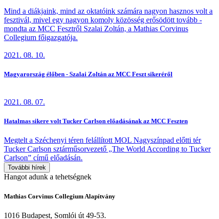
Mind a diákjaink, mind az oktatóink számára nagyon hasznos volt a
fesztivál, mivel egy nagyon komoly közösség erősödött tovább -
mondta az MCC Fesztről Szalai Zoltán, a Mathias Corvinus
Collegium főigazgatója.
2021. 08. 10.
Magyarország élőben - Szalai Zoltán az MCC Feszt sikeréről
2021. 08. 07.
Hatalmas sikere volt Tucker Carlson előadásának az MCC Feszten
Megtelt a Széchenyi téren felállított MOL Nagyszínpad előtti tér
Tucker Carlson sztárműsorvezető „The World According to Tucker
Carlson” című előadásán.
További hírek
Hangot
adunk a
tehetségnek
Mathias Corvinus Collegium Alapítvány
1016 Budapest, Somlói út 49-53.