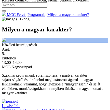
Keresés oldalakon, hírekben, eseményekben, cikkekben.
MCC Feszt
|
Programok
|
Milyen a magyar karakter?
Milyen a magyar karakter?
Közéleti beszélgetések
Aug.
5.
csütörtök
13:00–14:00
MOL Nagyszínpad
Szakmai programunk során szó lesz a magyar karakter
sajátosságáról és történelmi meghatározottságáról a magyar
lelkialkatnak, valamint, hogy létezik-e a "magyar zseni" és saját
életükben, munkásságukban mennyiben tükrözi a magyar sorsot a
magyar karakter.
Lovász Irén