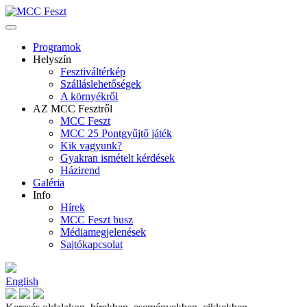
Programok
Helyszín
Fesztiváltérkép
Szálláslehetőségek
A környékről
AZ MCC Fesztről
MCC Feszt
MCC 25 Pontgyűjtő játék
Kik vagyunk?
Gyakran ismételt kérdések
Házirend
Galéria
Info
Hírek
MCC Feszt busz
Médiamegjelenések
Sajtókapcsolat
English