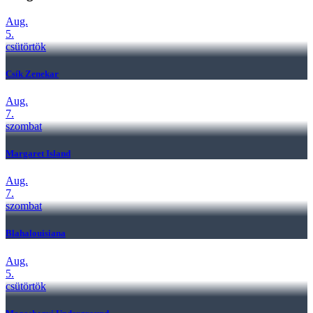
Aug.
5.
csütörtök
Csík Zenekar
Aug.
7.
szombat
Margaret Island
Aug.
7.
szombat
Blahalouisiana
Aug.
5.
csütörtök