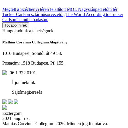
Megtelt a Széchenyi téren felállított MOL Nagyszínpad előtti tér
Tucker Carlson sztárműsorvezető „The World According to Tucker
Carlson” című előadásán.
További hírek
Hangot
adunk a
tehetségnek
Mathias Corvinus Collegium Alapítvány
1016 Budapest, Somlói út 49-53.
Postacím: 1518 Budapest, Pf. 155.
06 1 372 0191
Írjon nekünk!
Sajtómegkeresés
Esztergom
2021. aug. 5-7.
Mathias Corvinus Collegium 2026. Minden jog fenntartva.