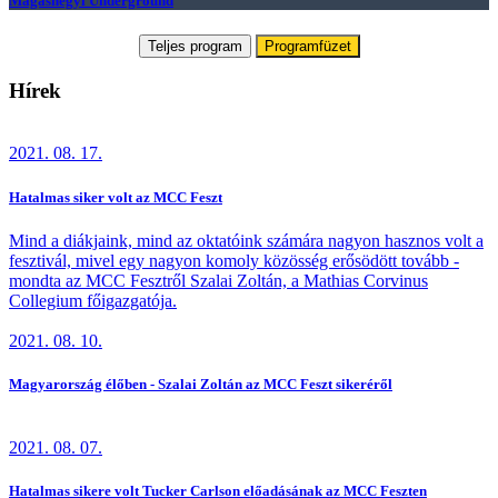
Magashegyi Underground
Teljes program
Programfüzet
Hírek
2021. 08. 17.
Hatalmas siker volt az MCC Feszt
Mind a diákjaink, mind az oktatóink számára nagyon hasznos volt a
fesztivál, mivel egy nagyon komoly közösség erősödött tovább -
mondta az MCC Fesztről Szalai Zoltán, a Mathias Corvinus
Collegium főigazgatója.
2021. 08. 10.
Magyarország élőben - Szalai Zoltán az MCC Feszt sikeréről
2021. 08. 07.
Hatalmas sikere volt Tucker Carlson előadásának az MCC Feszten