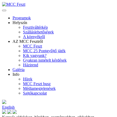
Programok
Helyszín
Fesztiváltérkép
Szálláslehetőségek
A környékről
AZ MCC Fesztről
MCC Feszt
MCC 25 Pontgyűjtő játék
Kik vagyunk?
Gyakran ismételt kérdések
Házirend
Galéria
Info
Hírek
MCC Feszt busz
Médiamegjelenések
Sajtókapcsolat
English