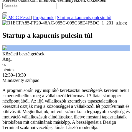
Keresés oldalakon, hírekben, eseményekben, cikkekben.
MCC Feszt
|
Programok
|
Startup a kapucnis pulcsin túl
Startup a kapucnis pulcsin túl
Közéleti beszélgetések
Aug.
6.
péntek
12:30–13:30
Mindszenty színpad
A program során egy inspiráló kerekasztal beszélgetés keretein belül
ismerkedhetünk meg a vállalkozói létformával 3 fiatal startupper
nézőpontjából. Az ifjú vállalkozók személyes tapasztalataikon
keresztül osztják meg a közönséggel a vállalkozói lét pozitívumait és
kihívásait. Megtudhatjuk, mi volt számukra a legnagyobb segítség és
motiváció vállalkozásuk elindításakor, illetve mostani tapasztalataik
birtokában mit csinálnának másképp. A beszélgetést a Design
Terminal szakmai vezetője, Jónás László moderálja.